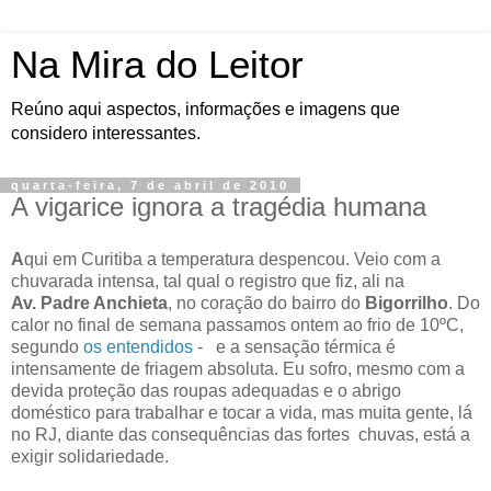
Na Mira do Leitor
Reúno aqui aspectos, informações e imagens que
considero interessantes.
quarta-feira, 7 de abril de 2010
A vigarice ignora a tragédia humana
A
qui em Curitiba a temperatura despencou. Veio com a
chuvarada intensa, tal qual o registro que fiz, ali na
Av. Padre Anchieta
, no coração do bairro do
Bigorrilho
. Do
calor no final de semana passamos ontem ao frio de 10ºC,
segundo
os entendidos
- e a sensação térmica é
intensamente de friagem absoluta. Eu sofro, mesmo com a
devida proteção das roupas adequadas e o abrigo
doméstico para trabalhar e tocar a vida, mas muita gente, lá
no RJ, diante das consequências das fortes chuvas, está a
exigir solidariedade.