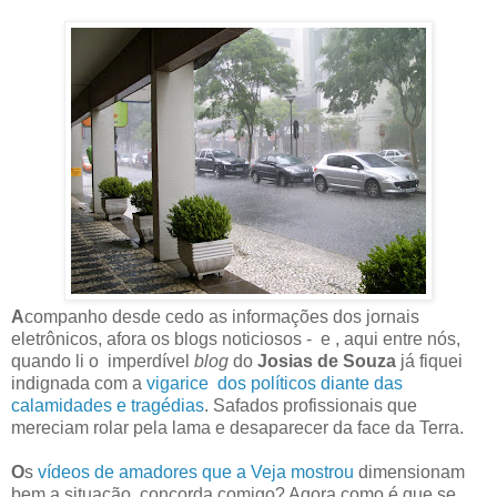
A
companho desde cedo as informações dos jornais
eletrônicos, afora os blogs noticiosos - e , aqui entre nós,
quando li o imperdível
blog
do
Josias de Souza
já fiquei
indignada com a
vigarice dos políticos diante das
calamidades e tragédias
. Safados profissionais que
mereciam rolar pela lama e desaparecer da face da Terra.
O
s
vídeos de amadores que a Veja mostrou
dimensionam
bem a situação, concorda comigo? Agora como é que se